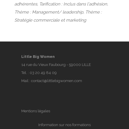
adhérentes, Tarification : Inclus dans l'adhésion,
Thème : Management/ leadership, Thème :
Stratégie commerciale et marketing
Little Big Women
14 rue du Vieux Faubourg - 59000 LILLE
Tél. :
03 20 49 84 09
Mail :
contact@littlebigwomen.com
Mentions légales
Information sur nos formations