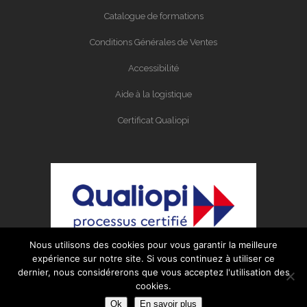
Catalogue de formations
Conditions Générales de Ventes
Accessibilité
Aide à la logistique
Certificat Qualiopi
Nous utilisons des cookies pour vous garantir la meilleure
expérience sur notre site. Si vous continuez à utiliser ce
dernier, nous considérerons que vous acceptez l'utilisation des
cookies.
Organisme certifié Qualiopi au titres des
Ok
En savoir plus