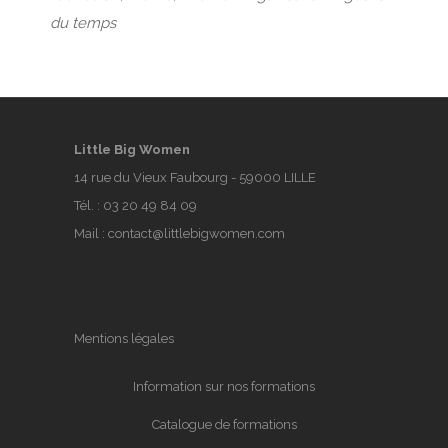
du temps
Little Big Women
14 rue du Vieux Faubourg - 59000 LILLE
Tél. :
03 20 49 84 09
Mail :
contact@littlebigwomen.com
Mentions légales
Information sur nos formations
Catalogue de formations