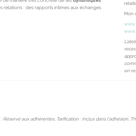
ce de manière très concrète de tes
dynamiques
relati
s relations : des rapports intimes aux échanges
Mon c
www.
www.l
L’ate
recev
appro
comm
en re
c : Réservé aux adhérentes, Tarification : Inclus dans l'adhésion