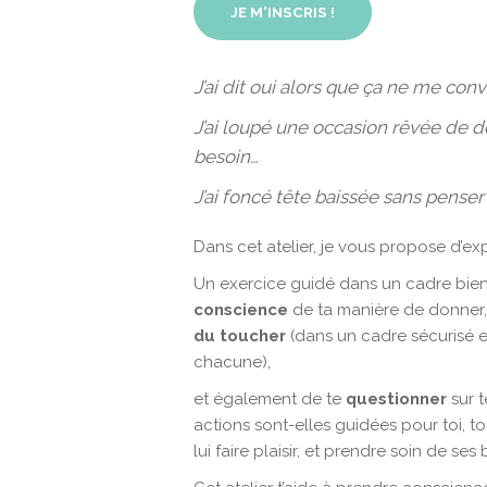
JE M'INSCRIS !
J’ai dit oui alors que ça ne me con
J’ai loupé une occasion rêvée de 
besoin…
J’ai foncé tête baissée sans penser 
Dans cet atelier, je vous propose d’e
Un exercice guidé dans un cadre bienv
conscience
de ta manière de donner,
du toucher
(dans un cadre sécurisé et
chacune),
et également de te
questionner
sur t
actions sont-elles guidées pour toi, ton
lui faire plaisir, et prendre soin de ses