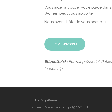
Vous aider à trouver votre place dans
Women peut vous apporter.
Nous avons hâte de vous accueillir !
JE M'INSCRIS !
Etiquette(s) :
Format présentiel, Publi
leadership
Little Big Women
14 rue du Vieux Faubourg - 59000 LILLE