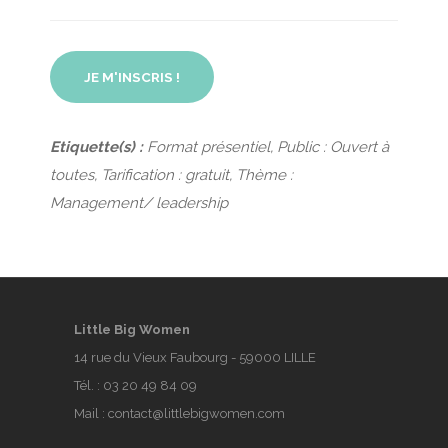
JE M'INSCRIS !
Etiquette(s) :
Format présentiel, Public : Ouvert à
toutes, Tarification : gratuit, Thème :
Management/ leadership
Little Big Women
14 rue du Vieux Faubourg - 59000 LILLE
Tél. :
03 20 49 84 09
Mail :
contact@littlebigwomen.com