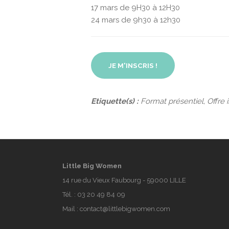
17 mars de 9H30 à 12H30
24 mars de 9h30 à 12h30
JE M'INSCRIS !
Etiquette(s) :
Format présentiel, Offre i
Little Big Women
14 rue du Vieux Faubourg - 59000 LILLE
Tél. :
03 20 49 84 09
Mail :
contact@littlebigwomen.com