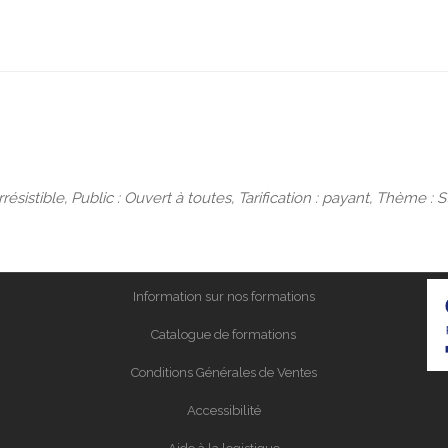
rrésistible, Public : Ouvert à toutes, Tarification : payant, Thème
Information sur nos formations
Catalogue de formations
Conditions Générales de Ventes
Accessibilité