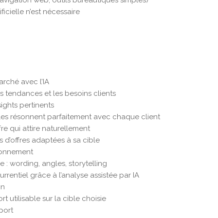
avigation web, outils bureautiques simples)
ficielle n’est nécessaire
rché avec l’IA
les tendances et les besoins clients
nsights pertinents
lles résonnent parfaitement avec chaque client
fre qui attire naturellement
es d’offres adaptées à sa cible
ionnement
e : wording, angles, storytelling
rentiel grâce à l’analyse assistée par IA
on
rt utilisable sur la cible choisie
port