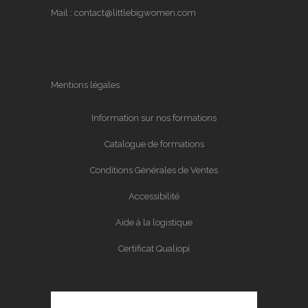
Mail :
contact@littlebigwomen.com
Mentions légales
Information sur nos formations
Catalogue de formations
Conditions Générales de Ventes
Accessibilité
Aide à la logistique
Certificat Qualiopi