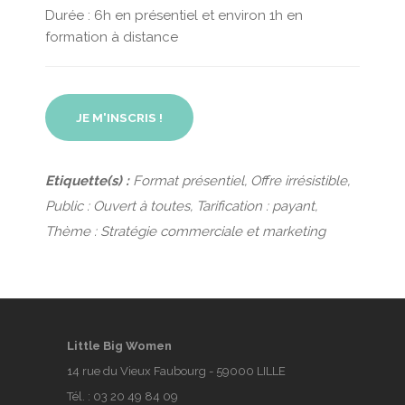
Durée : 6h en présentiel et environ 1h en
formation à distance
JE M'INSCRIS !
Etiquette(s) :
Format présentiel, Offre irrésistible,
Public : Ouvert à toutes, Tarification : payant,
Thème : Stratégie commerciale et marketing
Little Big Women
14 rue du Vieux Faubourg - 59000 LILLE
Tél. :
03 20 49 84 09