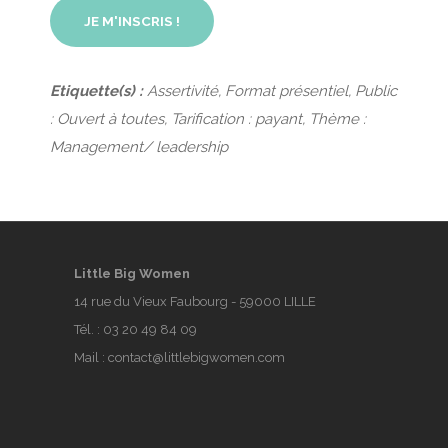
JE M'INSCRIS !
Etiquette(s) :
Assertivité, Format présentiel, Public
: Ouvert à toutes, Tarification : payant, Thème :
Management/ leadership
Little Big Women
14 rue du Vieux Faubourg - 59000 LILLE
Tél. :
03 20 49 84 09
Mail :
contact@littlebigwomen.com