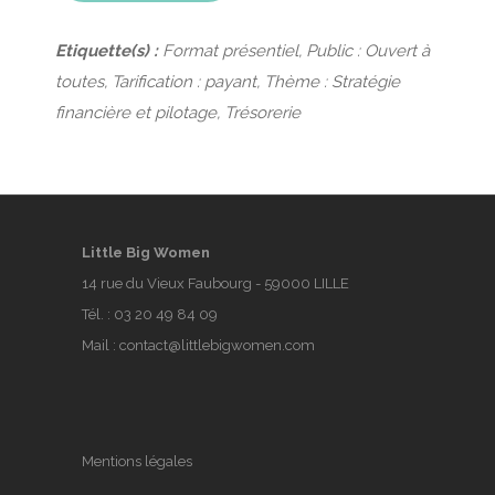
Etiquette(s) :
Format présentiel, Public : Ouvert à
toutes, Tarification : payant, Thème : Stratégie
financière et pilotage, Trésorerie
Little Big Women
14 rue du Vieux Faubourg - 59000 LILLE
Tél. :
03 20 49 84 09
Mail :
contact@littlebigwomen.com
Mentions légales