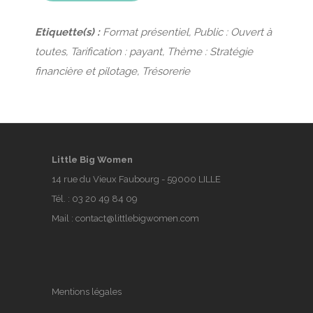
Etiquette(s) :
Format présentiel, Public : Ouvert à
toutes, Tarification : payant, Thème : Stratégie
financière et pilotage, Trésorerie
Little Big Women
14 rue du Vieux Faubourg - 59000 LILLE
Tél. :
03 20 49 84 09
Mail :
contact@littlebigwomen.com
Mentions légales