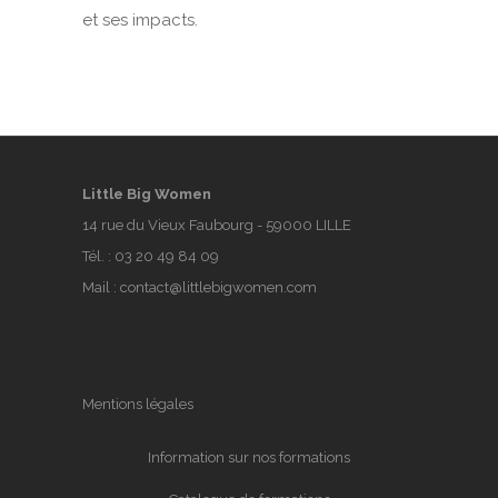
et ses impacts.
Little Big Women
14 rue du Vieux Faubourg - 59000 LILLE
Tél. :
03 20 49 84 09
Mail :
contact@littlebigwomen.com
Mentions légales
Information sur nos formations