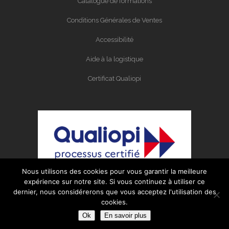
Catalogue de formations
Conditions Générales de Ventes
Accessibilité
Aide à la logistique
Certificat Qualiopi
Nous utilisons des cookies pour vous garantir la meilleure
expérience sur notre site. Si vous continuez à utiliser ce
dernier, nous considérerons que vous acceptez l'utilisation des
cookies.
Organisme certifié Qualiopi au titres des
Ok
En savoir plus
actions de formation