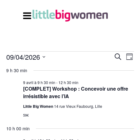
09/04/2026
Navi
Recherc
Évènements
Recherche
Jour
de
et
Sélectionnez
vues
for
9 h 30 min
Évè
navigati
une
9 avril à 9 h 30 min
-
12 h 30 min
date.
de
9
[COMPLET] Workshop : Concevoir une offre
vues
irrésistible avec l’IA
avril
Évènem
Little Big Women
14 rue Vieux Faubourg, Lille
2026
59€
10 h 00 min