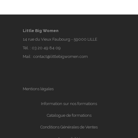
Little Big Women
14 rue du Vieux Faubourg - 59000 LILLE
Tél. :
03 20 49 84 09
Mail :
contact@littlebigwomen.com
Mentions légales
Information sur nos formations
Catalogue de formations
Conditions Générales de Ventes