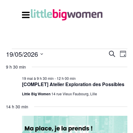
19/05/2026
Navi
Recherc
Évènements
Recherche
Jour
de
et
Sélectionnez
vues
for
9 h 30 min
Évè
navigati
une
19 mai à 9 h 30 min
-
12 h 00 min
date.
de
19
[COMPLET] Atelier Exploration des Possibles
vues
mai
Little Big Women
14 rue Vieux Faubourg, Lille
Évènem
2026
14 h 30 min