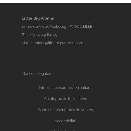
Little Big Women
14 rue du Vieux Faubourg - 59000 LILLE
Tél. :
03 20 49 84 09
Mail :
contact@littlebigwomen.com
Mentions légales
Information sur nos formations
Catalogue de formations
Conditions Générales de Ventes
Accessibilité