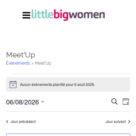
Meet'Up
Évènements
Meet'Up
Évènements
Aucun évènements planifié pour 6 août 2026.
for
Notice
6
06/08/2026
Navi
Recherc
Recherche
Jour
août
de
et
Sélectionnez
vues
2026
Évè
navigati
une
Jour précédent
Jour suivant
date.
de