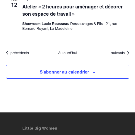
12
Atelier « 2 heures pour aménager et décorer
son espace de travail »
Showroom Lucie Rousseau
Dessauvages & Fils - 21, rue
Bernard Ruyant, La Madeleine
Évènements
Évènements
précédents
Aujourd’hui
suivants
S’abonner au calendrier
Little Big Women