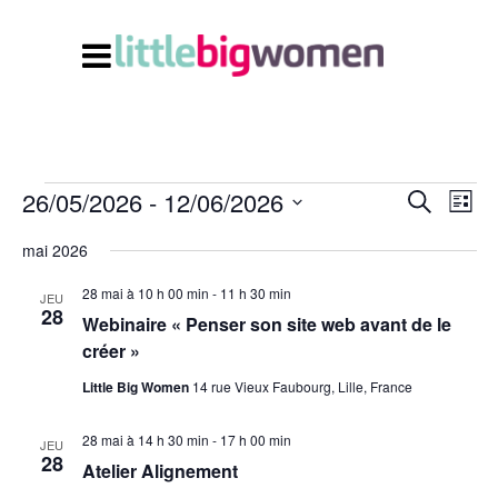
26/05/2026
 - 
12/06/2026
Navi
Recherc
Évènements
Recherche
Liste
de
et
Sélectionnez
vues
mai 2026
Évè
navigati
une
28 mai à 10 h 00 min
-
11 h 30 min
date.
de
JEU
28
Webinaire « Penser son site web avant de le
vues
créer »
Évènem
Little Big Women
14 rue Vieux Faubourg, Lille, France
28 mai à 14 h 30 min
-
17 h 00 min
JEU
28
Atelier Alignement