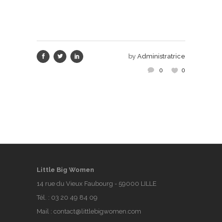
by
Administratrice
0
0
Little Big Women
14 rue du Vieux Faubourg - 59000 LILLE
Tél. :
03 20 49 84 09
Mail :
contact@littlebigwomen.com