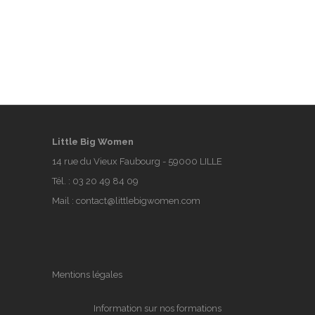
Little Big Women
14 rue du Vieux Faubourg - 59000 LILLE
Tél. :
03 20 49 84 09
Mail :
contact@littlebigwomen.com
Mentions légales
Information sur nos formations