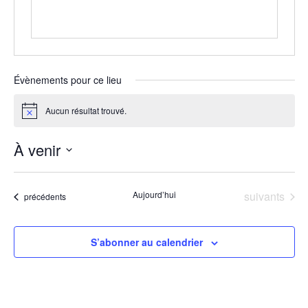
Évènements pour ce lieu
Aucun résultat trouvé.
Notice
À venir
Sélectionnez
une
Évènements
Aujourd’hui
suivants
Évènements
précédents
date.
S’abonner au calendrier