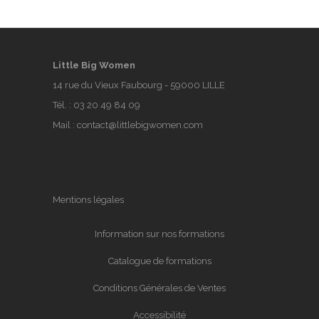
Little Big Women
14 rue du Vieux Faubourg - 59000 LILLE
Tél. :
03 20 49 84 09
Mail :
contact@littlebigwomen.com
Mentions légales
Information sur nos formations
Catalogue de formations
Conditions Générales de Ventes
Accessibilité