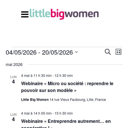
04/05/2026
 - 
20/05/2026
Navi
Recherc
Évènements
Recherche
Liste
de
et
Sélectionnez
vues
mai 2026
Évè
navigati
une
4 mai à 11 h 30 min
-
12 h 30 min
date.
de
LUN
4
Webinaire « Micro ou société : reprendre le
vues
pouvoir sur son modèle »
Évènem
Little Big Women
14 rue Vieux Faubourg, Lille, France
4 mai à 14 h 00 min
-
15 h 30 min
LUN
4
Webinaire « Entreprendre autrement… en
coopérative ! »