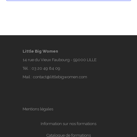
Little Big Women
14 rue du Vieux Faubourg - 59000 LILLE
Tél. :
03 20 49 84 09
Mail :
contact@littlebigwomen.com
Mentions légales
Information sur nos formations
Catalogue de formations