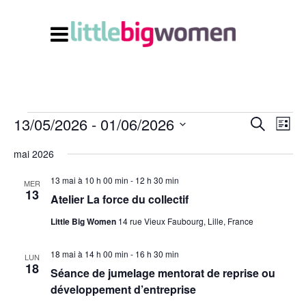
13/05/2026
 - 
01/06/2026
Navi
Recherc
Évènements
Recherche
Liste
de
et
Sélectionnez
vues
mai 2026
Évè
navigati
une
13 mai à 10 h 00 min
-
12 h 30 min
date.
de
MER
13
Atelier La force du collectif
vues
Little Big Women
14 rue Vieux Faubourg, Lille, France
Évènem
18 mai à 14 h 00 min
-
16 h 30 min
LUN
18
Séance de jumelage mentorat de reprise ou
développement d’entreprise