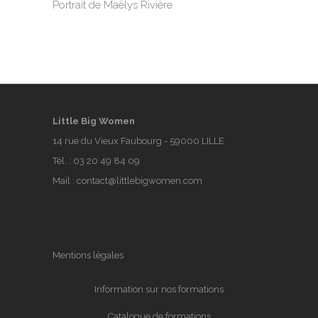
Portrait de Maëlys Rivière
Little Big Women
14 rue du Vieux Faubourg - 59000 LILLE
Tél. :
03 20 49 84 09
Mail :
contact@littlebigwomen.com
Mentions légales
Information sur nos formations
Catalogue de formations