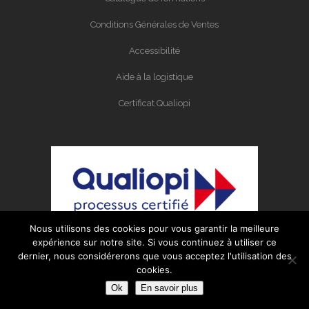
Conditions Générales de Ventes
Accessibilité
Aide à la logistique
Certificat Qualiopi
Nous utilisons des cookies pour vous garantir la meilleure
expérience sur notre site. Si vous continuez à utiliser ce
dernier, nous considérerons que vous acceptez l'utilisation des
cookies.
Organisme certifié Qualiopi au titres des
Ok
En savoir plus
actions de formation