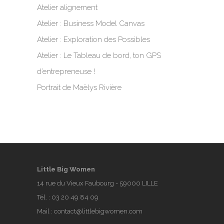
Atelier alignement
Atelier : Business Model Canvas
Atelier : Exploration des Possibles
Atelier : Le Tableau de bord, ton GPS
d’entrepreneuse !
Portrait de Maëlys Rivière
Little Big Women
14 rue du Vieux Faubourg - 59000 LILLE
Tél. :
03 20 49 84 09
Mail :
contact@littlebigwomen.com