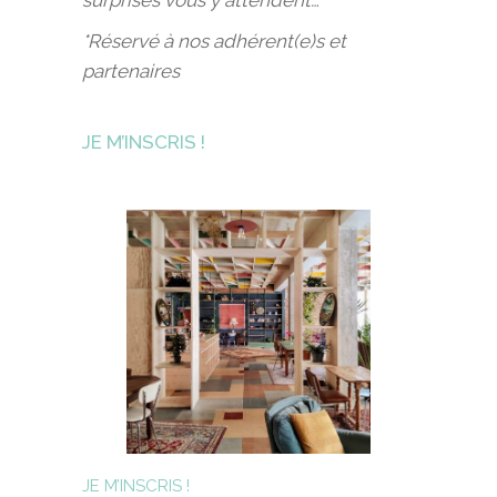
surprises vous y attendent…
*Réservé à nos adhérent(e)s et
partenaires
JE M’INSCRIS !
JE M’INSCRIS !