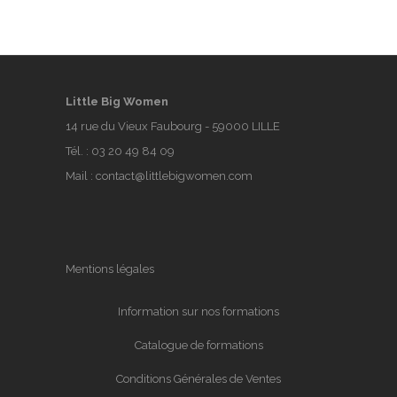
Little Big Women
14 rue du Vieux Faubourg - 59000 LILLE
Tél. :
03 20 49 84 09
Mail :
contact@littlebigwomen.com
Mentions légales
Information sur nos formations
Catalogue de formations
Conditions Générales de Ventes