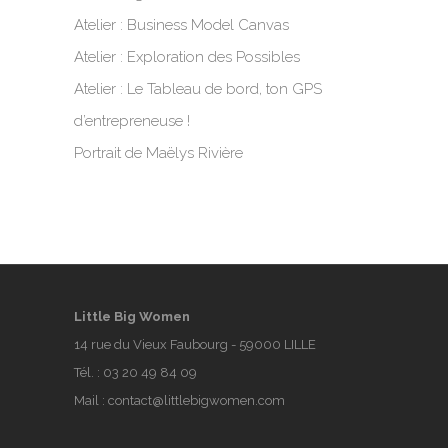
Atelier : Business Model Canvas
Atelier : Exploration des Possibles
Atelier : Le Tableau de bord, ton GPS
d’entrepreneuse !
Portrait de Maëlys Rivière
Little Big Women
14 rue du Vieux Faubourg - 59000 LILLE
Tél. :
03 20 49 84 09
Mail :
contact@littlebigwomen.com