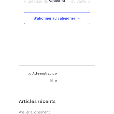
Évènements
Évènements
précédents
Aujourd’hui
suivants
S’abonner au calendrier
by
Administratrice
0
Articles récents
Atelier alignement