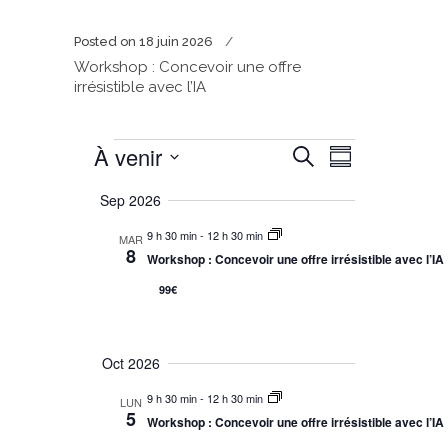
Posted on
18 juin 2026
Workshop : Concevoir une offre
irrésistible avec l’IA
À venir
Navigation
Recherche
Évènements
Recherche
Résumé
de
et
Sélectionnez
vues
Sep 2026
Évènement
navigation
la
9 h 30 min
-
12 h 30 min
MAR
date
de
8
Workshop : Concevoir une offre irrésistible avec l’IA
vues
99€
Évènements
Oct 2026
9 h 30 min
-
12 h 30 min
LUN
5
Workshop : Concevoir une offre irrésistible avec l’IA