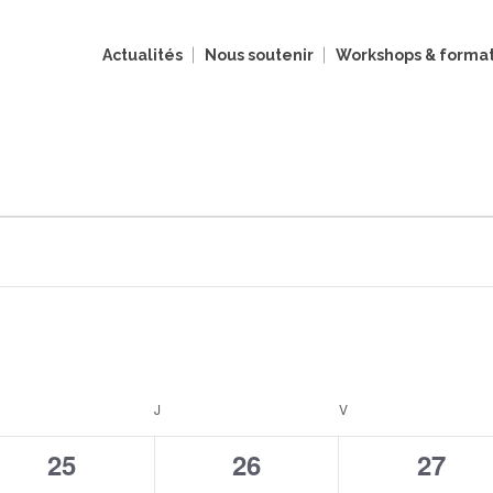
Actualités
Nous soutenir
Workshops & format
RCREDI
J
JEUDI
V
VENDREDI
0
0
0
25
26
27