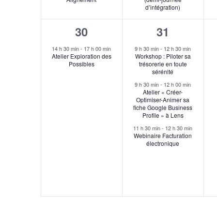
d’intégration)
1
3
30
31
évènement,
évènement
14 h 30 min
-
17 h 00 min
9 h 30 min
-
12 h 30 min
Atelier Exploration des
Workshop : Piloter sa
Possibles
trésorerie en toute
sérénité
9 h 30 min
-
12 h 00 min
Atelier « Créer-
Optimiser-Animer sa
fiche Google Business
Profile » à Lens
11 h 30 min
-
12 h 30 min
Webinaire Facturation
électronique