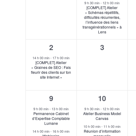
évènement,
évènement
9 h 30 min
-
12 h 00 min
Évènements
[COMPLET] Atelier
« Schémas répétitifs,
difficultés récurrentes,
l’influence des liens
transgénérationnels » à
Lens
1
0
2
3
évènement,
évènement
14 h 00 min
-
17 h 00 min
[COMPLET] Atelier
« Graines de SEO : Fais
fleurir des clients sur ton
site Internet »
2
2
9
10
évènements,
évènement
9 h 00 min
-
13 h 00 min
9 h 30 min
-
12 h 00 min
Permanence Cabinet
Atelier Business Model
d’Expertise Comptable
Canvas
Lumane
10 h 00 min
-
11 h 00 min
Réunion d’information
14 h 00 min
-
16 h 00 min
Webinaire
mensuelle