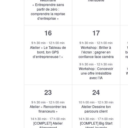
« Entreprendre sans
partir de zéro :
comprendre la reprise
d’entreprise »
1
2
16
17
évènement,
évènement
9 h 30 min
-
12 h 00 min
9 h 30 min
-
12 h 00 min
Atelier « Le Tableau de
Workshop : Briller à
bord, ton GPS
l’écran : gagner en
b
d’entrepreneuse ! »
confiance face caméra
r
9 h 30 min
-
12 h 30 min
Workshop : Concevoir
une offre irrésistible
W
avec l’IA
2
2
23
24
évènements,
évènement
9 h 30 min
-
12 h 00 min
10 h 00 min
-
12 h 30 min
Atelier « Rencontrer les
Atelier Dessine ton
financeurs »
parcours client
14 h 30 min
-
17 h 00 min
14 h 30 min
-
17 h 00 min
[COMPLET] Atelier
[COMPLET] Big Start
Alignement
(demi-journée