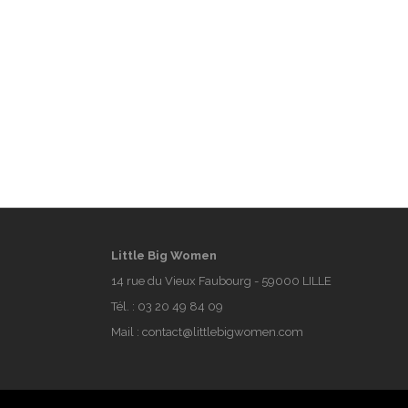
Little Big Women
14 rue du Vieux Faubourg - 59000 LILLE
Tél. :
03 20 49 84 09
Mail :
contact@littlebigwomen.com