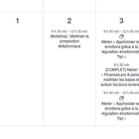
0
1
3
1
2
3
s,
évènement,
évènement,
évèn
9 h 30 min
-
12 h 30 min
9 h 30 min
-
12 h 30 mi
Workshop : Maîtriser la
prospection
Atelier « Apprivoiser s
téléphonique
émotions grâce à la
régulation émotionnel
Tipi »
9 h 30 min
[COMPLET] Atelier
« Finances pro & perso
maîtriser les bases e
activer les bons levier
9 h 30 min
-
12 h 30 mi
Atelier « Apprivoiser s
émotions grâce à la
régulation émotionnel
Tipi »