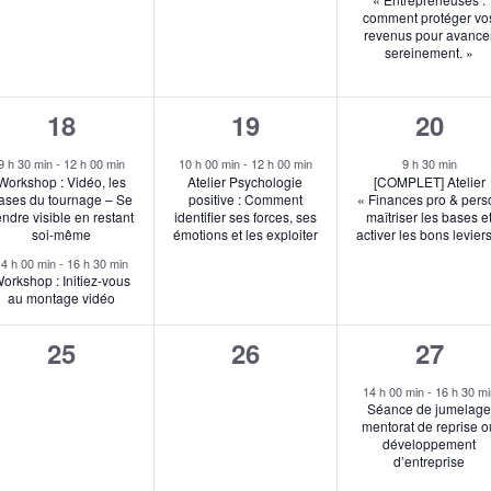
comment protéger vo
revenus pour avance
sereinement. »
2
1
1
18
19
20
s,
évènements,
évènement,
évène
9 h 30 min
-
12 h 00 min
10 h 00 min
-
12 h 00 min
9 h 30 min
Workshop : Vidéo, les
Atelier Psychologie
[COMPLET] Atelier
ases du tournage – Se
positive : Comment
« Finances pro & perso
endre visible en restant
identifier ses forces, ses
maîtriser les bases e
soi-même
émotions et les exploiter
activer les bons levier
14 h 00 min
-
16 h 30 min
orkshop : Initiez-vous
au montage vidéo
0
0
1
25
26
27
s,
évènement,
évènement,
évène
14 h 00 min
-
16 h 30 mi
Séance de jumelag
mentorat de reprise o
développement
d’entreprise