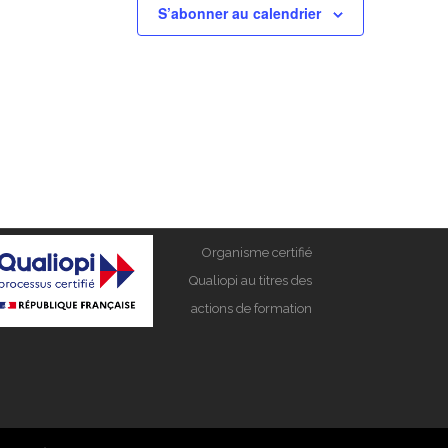
S’abonner au calendrier
Organisme certifié
Qualiopi au titres des
actions de formation