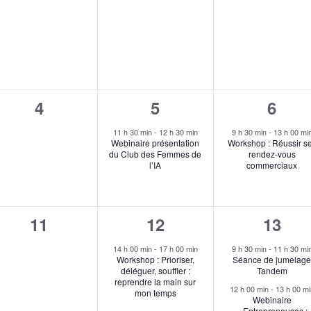
,
évènement,
évènement,
évène
0
1
1
4
5
6
,
évènement,
évènement,
évèn
11 h 30 min
-
12 h 30 min
9 h 30 min
-
13 h 00 mi
Webinaire présentation
Workshop : Réussir s
du Club des Femmes de
rendez-vous
l’IA
commerciaux
0
1
2
11
12
13
s,
évènement,
évènement,
évène
14 h 00 min
-
17 h 00 min
9 h 30 min
-
11 h 30 mi
Workshop : Prioriser,
Séance de jumelag
déléguer, souffler :
Tandem
reprendre la main sur
12 h 00 min
-
13 h 00 mi
mon temps
Webinaire
« Entrepreneuses :